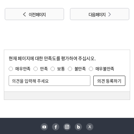
이전 페이지
다음 페이지
현재 페이지에 대한 만족도를 평가하여 주십시오.
콘텐츠 만족도 조사
만족도 조사
매우만족
만족
보통
불만족
매우불만족
담당자 정보
담당자 정보
유튜브
페이스북
인스타그램
블로그
트위터