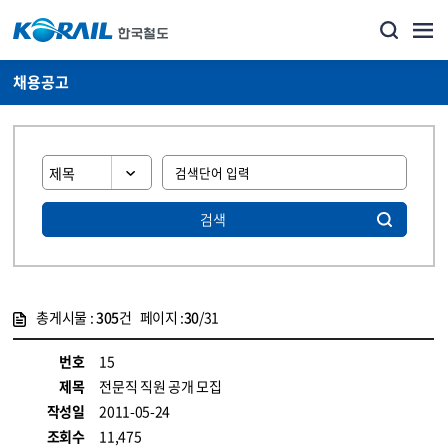
채용공고
검색
총게시물 :
305
건 페이지 :
30
/31
게시물 목록
코레일소개_경영공시_채용공고 목록 - 정보 제공
번호
15
제목
전문직 직원 공개 모집
작성일
2011-05-24
조회수
11,475