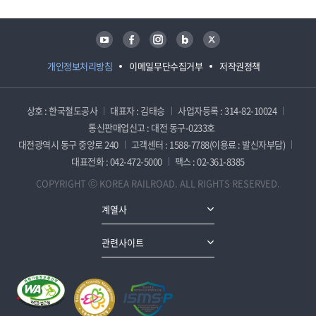
유튜브
페이스북
인스타그램
블로그
트위터
개인정보처리방침
이메일무단수집거부
저작권정책
상호 : 한국철도공사
대표자 : 김태승
사업자등록 : 314-82-10024
통신판매업신고 : 대전 동구-0233호
대전광역시 동구 중앙로 240
고객센터 : 1588-7788(이용료 : 발신자부담)
대표전화 : 042-472-5000
팩스 : 02-361-8385
COPYRIGHT ⓒ KOREA RAILROAD. ALL RIGHTS RESERVED.
계열사
관련사이트