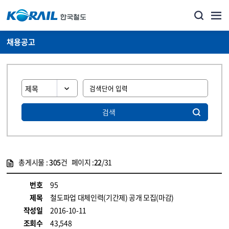
채용공고
검색
총게시물 :
305
건 페이지 :
22
/31
게시물 목록
코레일소개_경영공시_채용공고 목록 - 정보 제공
번호
95
제목
철도파업 대체인력(기간제) 공개 모집(마감)
작성일
2016-10-11
조회수
43,548