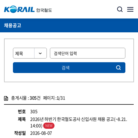
채용공고
검색
총게시물 :
305
건 페이지 :
1
/31
게시물 목록
코레일소개_경영공시_채용공고 목록 - 정보 제공
번호
305
제목
2026년 하반기 한국철도공사 신입사원 채용 공고(~8.21.
14:00)
작성일
2026-08-07