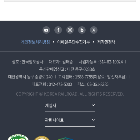
담당자 정보
담당자 정보
유튜브
페이스북
인스타그램
블로그
트위터
개인정보처리방침
이메일무단수집거부
저작권정책
상호 : 한국철도공사
대표자 : 김태승
사업자등록 : 314-82-10024
통신판매업신고 : 대전 동구-0233호
대전광역시 동구 중앙로 240
고객센터 : 1588-7788(이용료 : 발신자부담)
대표전화 : 042-472-5000
팩스 : 02-361-8385
COPYRIGHT ⓒ KOREA RAILROAD. ALL RIGHTS RESERVED.
계열사
관련사이트