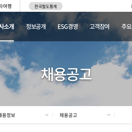
차여행
한국철도통계
사소개
정보공개
ESG경영
고객참여
주요
황
조직현황
채용정보
채용공고
채용정보
채용공고