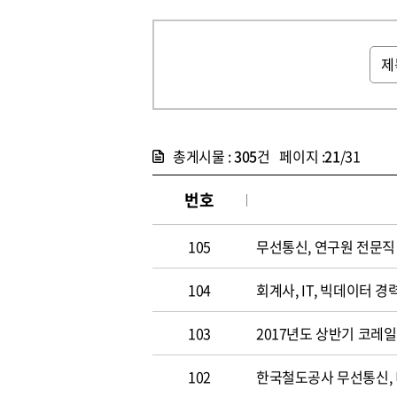
총게시물 :
305
건 페이지 :
21
/31
번호
105
무선통신, 연구원 전문직 채
104
회계사, IT, 빅데이터 경력
103
2017년도 상반기 코레
102
한국철도공사 무선통신,