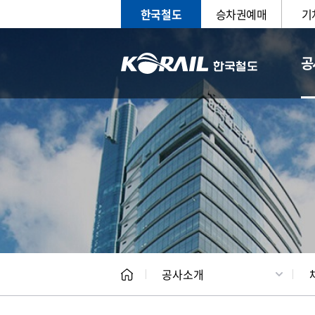
한국철도
승차권예매
기
공
CEO
일반현
공사소개