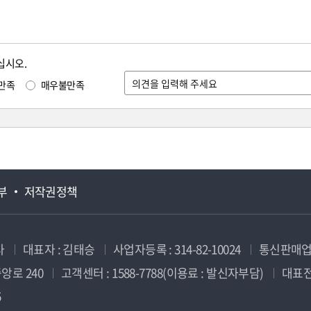
십시오.
만족
매우불만족
부
저작권정책
사
대표자 : 김태승
사업자등록 : 314-82-10024
통신판매업신
앙로 240
고객센터 : 1588-7788(이용료 : 발신자부담)
대표전화
5