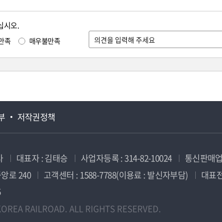
십시오.
만족
매우불만족
부
저작권정책
사
대표자 : 김태승
사업자등록 : 314-82-10024
통신판매업신
앙로 240
고객센터 : 1588-7788(이용료 : 발신자부담)
대표전화
5
OREA RAILROAD. ALL RIGHTS RESERVED.