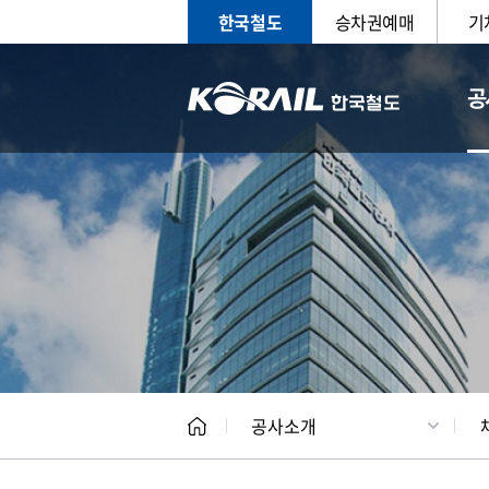
한국철도
승차권예매
기
공
CEO
일반현
공사소개