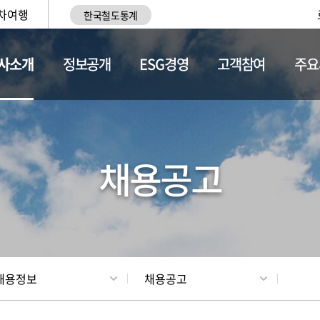
차여행
한국철도통계
사소개
정보공개
ESG경영
고객참여
주요
황
조직현황
채용정보
채용공고
채용정보
채용공고