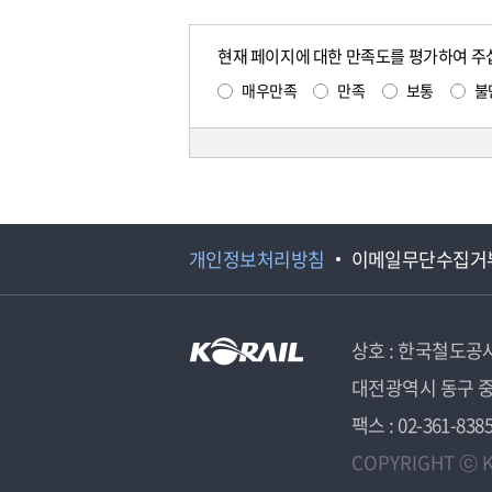
현재 페이지에 대한 만족도를 평가하여 주
매우만족
만족
보통
불
개인정보처리방침
이메일무단수집거
상호 : 한국철도공
대전광역시 동구 중
팩스 : 02-361-838
COPYRIGHT ⓒ K