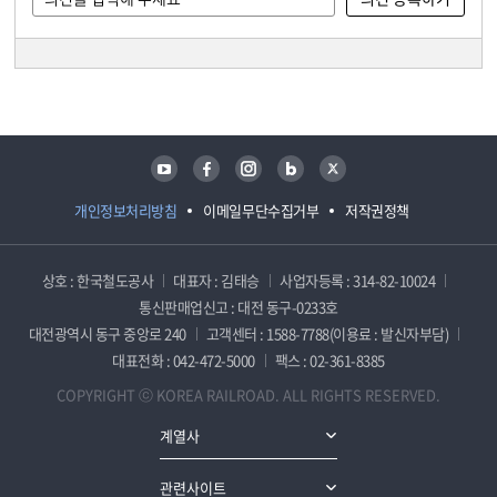
담당자 정보
담당자 정보
유튜브
페이스북
인스타그램
블로그
트위터
개인정보처리방침
이메일무단수집거부
저작권정책
상호 : 한국철도공사
대표자 : 김태승
사업자등록 : 314-82-10024
통신판매업신고 : 대전 동구-0233호
대전광역시 동구 중앙로 240
고객센터 : 1588-7788(이용료 : 발신자부담)
대표전화 : 042-472-5000
팩스 : 02-361-8385
COPYRIGHT ⓒ KOREA RAILROAD. ALL RIGHTS RESERVED.
계열사
관련사이트