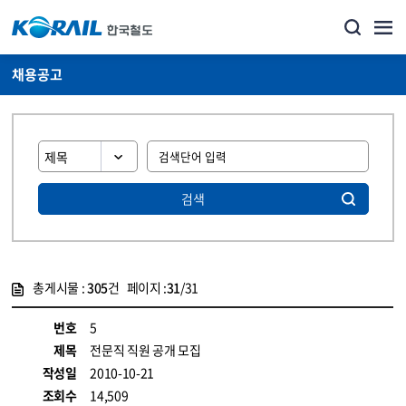
채용공고
검색
총게시물 :
305
건 페이지 :
31
/31
게시물 목록
코레일소개_경영공시_채용공고 목록 - 정보 제공
번호
5
제목
전문직 직원 공개 모집
작성일
2010-10-21
조회수
14,509