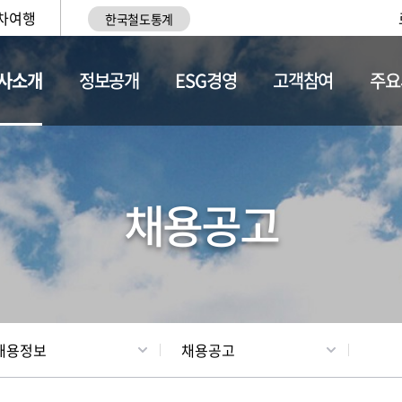
차여행
한국철도통계
사소개
정보공개
ESG경영
고객참여
주요
황
조직현황
채용정보
채용공고
채용정보
채용공고