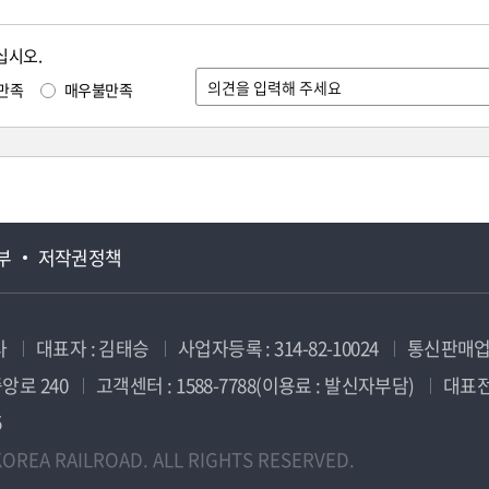
십시오.
만족
매우불만족
부
저작권정책
사
대표자 : 김태승
사업자등록 : 314-82-10024
통신판매업신
앙로 240
고객센터 : 1588-7788(이용료 : 발신자부담)
대표전화
5
OREA RAILROAD. ALL RIGHTS RESERVED.