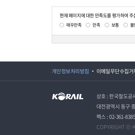
현재 페이지에 대한 만족도를 평가하여 주
매우만족
만족
보통
불
개인정보처리방침
이메일무단수집거
상호 : 한국철도공
대전광역시 동구 중
팩스 : 02-361-838
COPYRIGHT ⓒ K