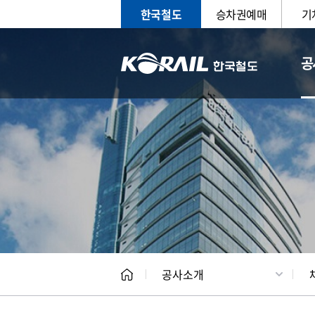
한국철도
승차권예매
기
공
CEO
일반현
공사소개