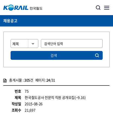
채용공고
검색
총게시물 :
305
건 페이지 :
24
/31
게시물 목록
코레일소개_경영공시_채용공고 목록 - 정보 제공
번호
75
제목
한국철도공사 전문직 직원 공개모집(~9.16)
작성일
2015-08-26
조회수
21,697