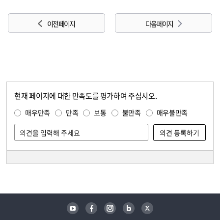
이전 페이지
다음 페이지
현재 페이지에 대한 만족도를 평가하여 주십시오.
콘텐츠 만족도 조사
만족도 조사
매우만족
만족
보통
불만족
매우불만족
담당자 정보
담당자 정보
유튜브
페이스북
인스타그램
블로그
트위터