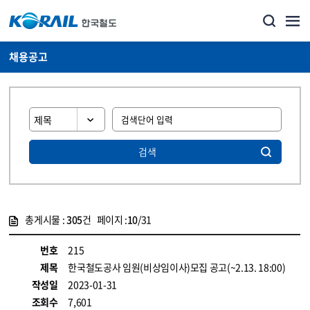
채용공고
검색
총게시물 :
305
건 페이지 :
10
/31
게시물 목록
코레일소개_경영공시_채용공고 목록 - 정보 제공
번호
215
제목
한국철도공사 임원(비상임이사)모집 공고(~2.13. 18:00)
작성일
2023-01-31
조회수
7,601