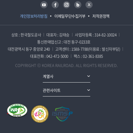
유튜브
페이스북
인스타그램
블로그
트위터
개인정보처리방침
이메일무단수집거부
저작권정책
상호 : 한국철도공사
대표자 : 김태승
사업자등록 : 314-82-10024
통신판매업신고 : 대전 동구-0233호
대전광역시 동구 중앙로 240
고객센터 : 1588-7788(이용료 : 발신자부담)
대표전화 : 042-472-5000
팩스 : 02-361-8385
COPYRIGHT ⓒ KOREA RAILROAD. ALL RIGHTS RESERVED.
계열사
관련사이트