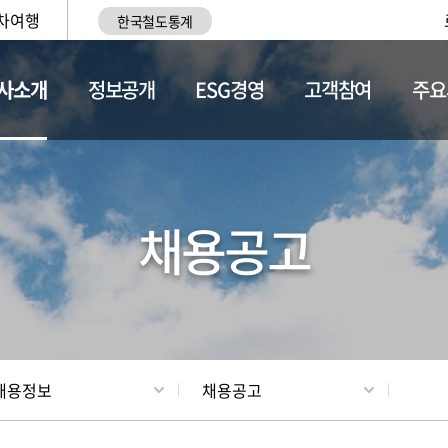
차여행
한국철도통계
사소개
정보공개
ESG경영
고객참여
주요
황
조직현황
채용정보
채용공고
채용정보
채용공고