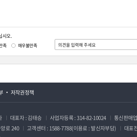
십시오.
만족
매우불만족
부
저작권정책
사
대표자 : 김태승
사업자등록 : 314-82-10024
통신판매업신
앙로 240
고객센터 : 1588-7788(이용료 : 발신자부담)
대표전화