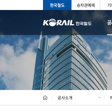
한국철도
승차권예매
기
공
CEO
일반현
공사소개