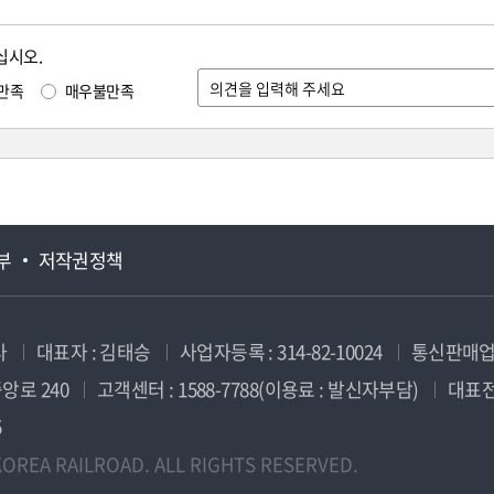
십시오.
만족
매우불만족
부
저작권정책
사
대표자 : 김태승
사업자등록 : 314-82-10024
통신판매업신
앙로 240
고객센터 : 1588-7788(이용료 : 발신자부담)
대표전화
5
OREA RAILROAD. ALL RIGHTS RESERVED.