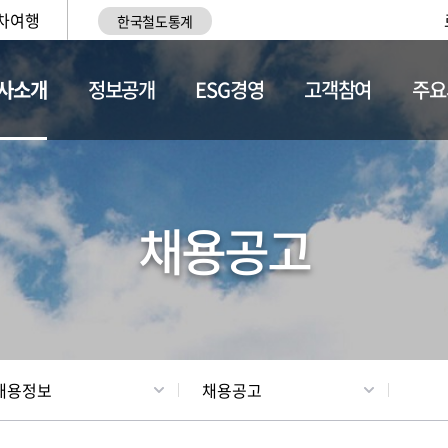
차여행
한국철도통계
사소개
정보공개
ESG경영
고객참여
주요
황
조직현황
채용정보
채용공고
채용정보
채용공고