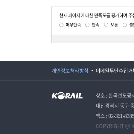
현재 페이지에 대한 만족도를 평가하여 주
매우만족
만족
보통
불
개인정보처리방침
이메일무단수집거
상호 : 한국철도공
대전광역시 동구 중
팩스 : 02-361-838
COPYRIGHT ⓒ K