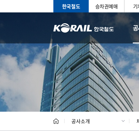
한국철도
승차권예매
기
공
CEO
일반현
공사소개