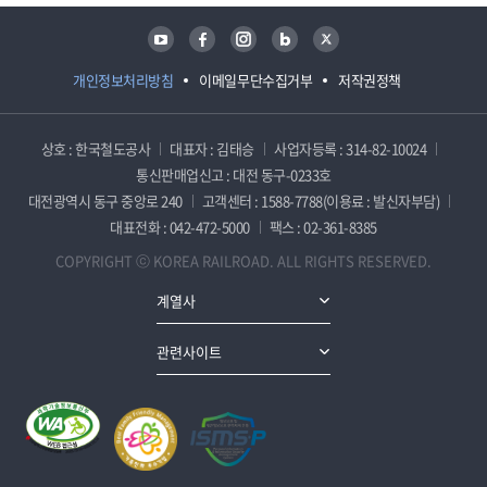
유튜브
페이스북
인스타그램
블로그
트위터
개인정보처리방침
이메일무단수집거부
저작권정책
상호 : 한국철도공사
대표자 : 김태승
사업자등록 : 314-82-10024
통신판매업신고 : 대전 동구-0233호
대전광역시 동구 중앙로 240
고객센터 : 1588-7788(이용료 : 발신자부담)
대표전화 : 042-472-5000
팩스 : 02-361-8385
COPYRIGHT ⓒ KOREA RAILROAD. ALL RIGHTS RESERVED.
계열사
관련사이트