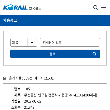
채용공고
검색
총게시물 :
305
건 페이지 :
21
/31
게시물 목록
코레일소개_경영공시_채용공고 목록 - 정보 제공
번호
105
제목
무선통신, 연구원 전문직 채용 공고(~4.10 14:00까지)
작성일
2017-03-22
조회수
21,847