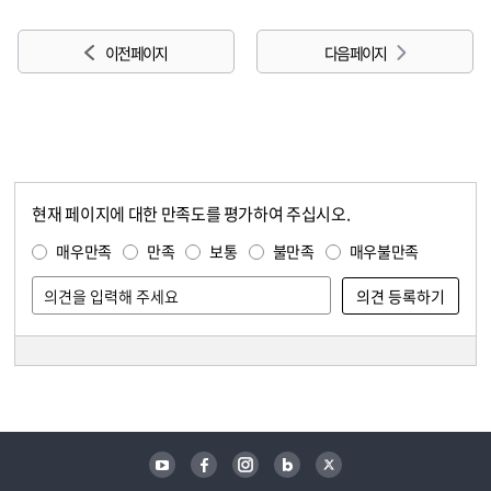
이전 페이지
다음 페이지
현재 페이지에 대한 만족도를 평가하여 주십시오.
콘텐츠 만족도 조사
만족도 조사
매우만족
만족
보통
불만족
매우불만족
담당자 정보
담당자 정보
유튜브
페이스북
인스타그램
블로그
트위터