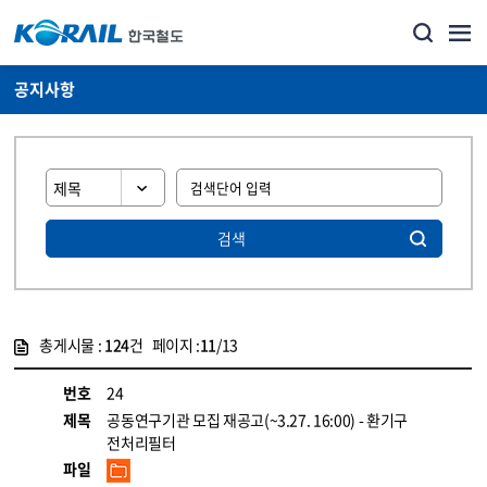
공지사항
검색
총게시물 :
124
건 페이지 :
11
/13
게시물 목록
뉴스·홍보_공지사항 목록 - 정보 제공
번호
24
제목
공동연구기관 모집 재공고(~3.27. 16:00) - 환기구
전처리필터
파일