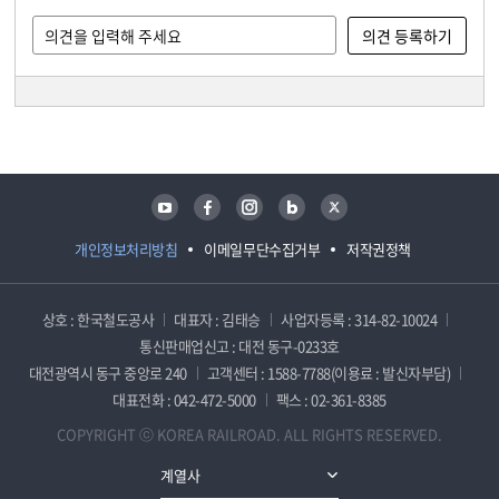
담당자 정보
담당자 정보
유튜브
페이스북
인스타그램
블로그
트위터
개인정보처리방침
이메일무단수집거부
저작권정책
상호 : 한국철도공사
대표자 : 김태승
사업자등록 : 314-82-10024
통신판매업신고 : 대전 동구-0233호
대전광역시 동구 중앙로 240
고객센터 : 1588-7788(이용료 : 발신자부담)
대표전화 : 042-472-5000
팩스 : 02-361-8385
COPYRIGHT ⓒ KOREA RAILROAD. ALL RIGHTS RESERVED.
계열사