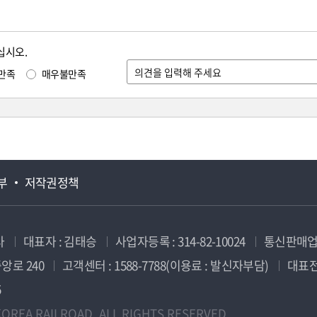
십시오.
만족
매우불만족
부
저작권정책
사
대표자 : 김태승
사업자등록 : 314-82-10024
통신판매업신
앙로 240
고객센터 : 1588-7788(이용료 : 발신자부담)
대표전화
5
OREA RAILROAD. ALL RIGHTS RESERVED.