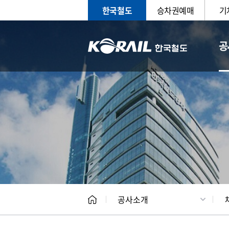
한국철도
승차권예매
기
공
CEO
일반현
공사소개