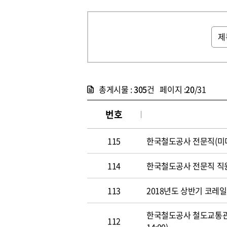
총게시물 :
305
건 페이지 :
20
/31
번호
115
한국철도공사 전문직(미디어홍
114
한국철도공사 전문직 직원 공개
113
2018년도 상반기 코레일 신
한국철도공사 철도교통관제사
112