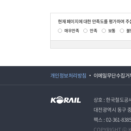
현재 페이지에 대한 만족도를 평가하여 주
매우만족
만족
보통
불
개인정보처리방침
이메일무단수집거
상호 : 한국철도공
대전광역시 동구 중
팩스 : 02-361-838
COPYRIGHT ⓒ K