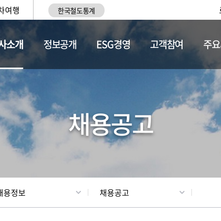
차여행
한국철도통계
사소개
정보공개
ESG경영
고객참여
주요
황
조직현황
채용정보
채용공고
채용정보
채용공고