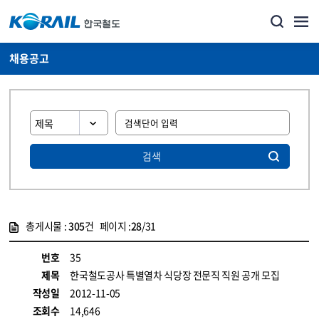
채용공고
검색
총게시물 :
305
건 페이지 :
28
/31
게시물 목록
코레일소개_경영공시_채용공고 목록 - 정보 제공
번호
35
제목
한국철도공사 특별열차 식당장 전문직 직원 공개 모집
작성일
2012-11-05
조회수
14,646