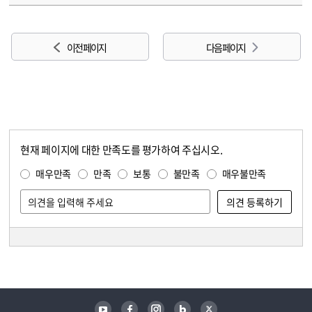
이전 페이지
다음 페이지
현재 페이지에 대한 만족도를 평가하여 주십시오.
콘텐츠 만족도 조사
만족도 조사
매우만족
만족
보통
불만족
매우불만족
담당자 정보
담당자 정보
유튜브
페이스북
인스타그램
블로그
트위터