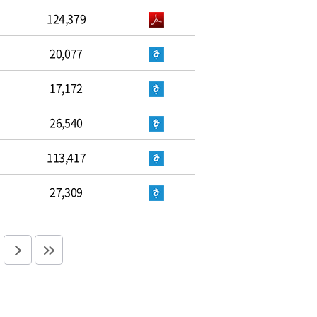
124,379
20,077
17,172
26,540
113,417
27,309