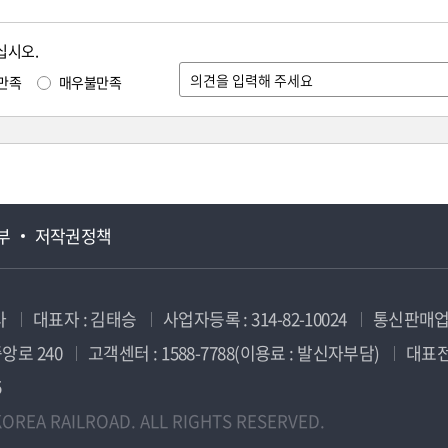
십시오.
만족
매우불만족
부
저작권정책
사
대표자 : 김태승
사업자등록 : 314-82-10024
통신판매업신
앙로 240
고객센터 : 1588-7788(이용료 : 발신자부담)
대표전화
5
OREA RAILROAD. ALL RIGHTS RESERVED.