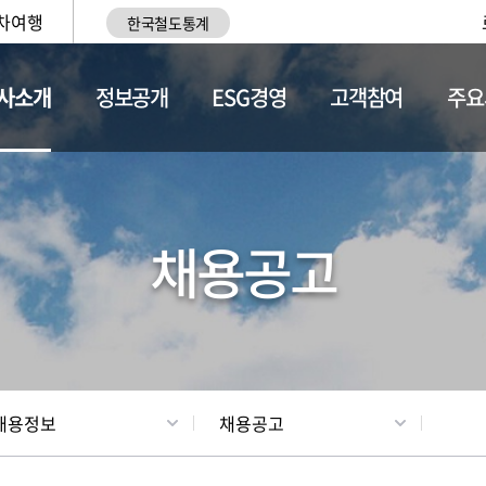
차여행
한국철도통계
사소개
정보공개
ESG경영
고객참여
주요
황
조직현황
채용정보
채용공고
채용정보
채용공고