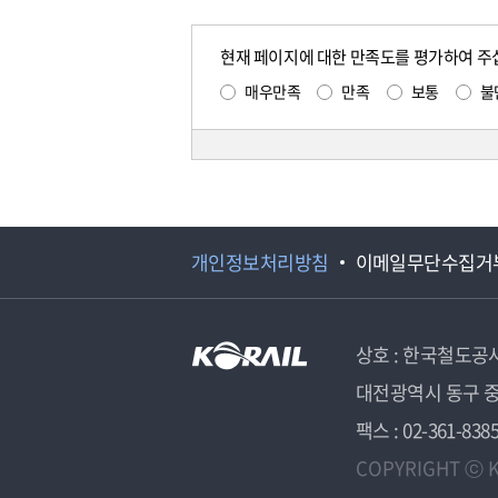
현재 페이지에 대한 만족도를 평가하여 주
매우만족
만족
보통
불
개인정보처리방침
이메일무단수집거
상호 : 한국철도공
대전광역시 동구 중
팩스 : 02-361-838
COPYRIGHT ⓒ K