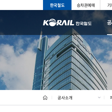
한국철도
승차권예매
기
공
CEO
일반현
공사소개