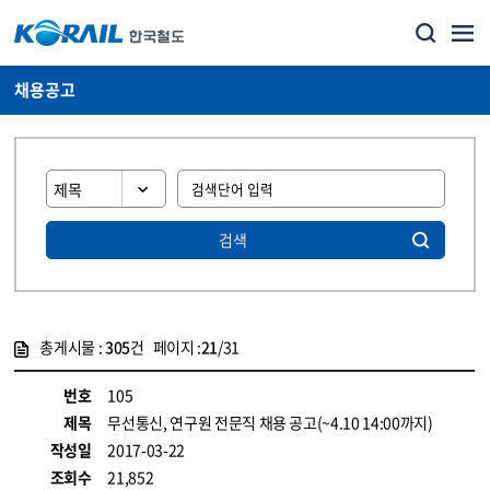
채용공고
검색
총게시물 :
305
건 페이지 :
21
/31
게시물 목록
코레일소개_경영공시_채용공고 목록 - 정보 제공
번호
105
제목
무선통신, 연구원 전문직 채용 공고(~4.10 14:00까지)
작성일
2017-03-22
조회수
21,852