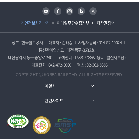
유튜브
페이스북
인스타그램
블로그
트위터
개인정보처리방침
이메일무단수집거부
저작권정책
상호 : 한국철도공사
대표자 : 김태승
사업자등록 : 314-82-10024
통신판매업신고 : 대전 동구-0233호
대전광역시 동구 중앙로 240
고객센터 : 1588-7788(이용료 : 발신자부담)
대표전화 : 042-472-5000
팩스 : 02-361-8385
COPYRIGHT ⓒ KOREA RAILROAD. ALL RIGHTS RESERVED.
계열사
관련사이트