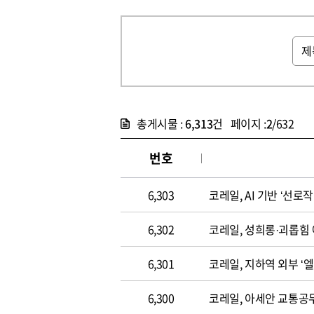
총게시물 :
6,313
건 페이지 :
2
/632
번호
6,303
코레일, AI 기반 ‘선로
6,302
코레일, 성희롱·괴롭힘 
6,301
코레일, 지하역 외부 ‘
6,300
코레일, 아세안 교통공