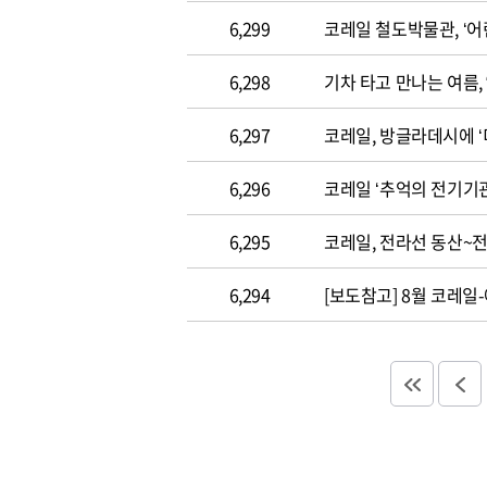
6,299
코레일 철도박물관, ‘어
6,298
기차 타고 만나는 여름
6,297
코레일, 방글라데시에 
6,296
코레일 ‘추억의 전기기관
6,295
코레일, 전라선 동산~
6,294
[보도참고] 8월 코레일