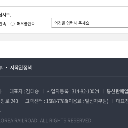
십시오.
만족
매우불만족
부
저작권정책
사
대표자 : 김태승
사업자등록 : 314-82-10024
통신판매업신
앙로 240
고객센터 : 1588-7788(이용료 : 발신자부담)
대표전화
5
OREA RAILROAD. ALL RIGHTS RESERVED.