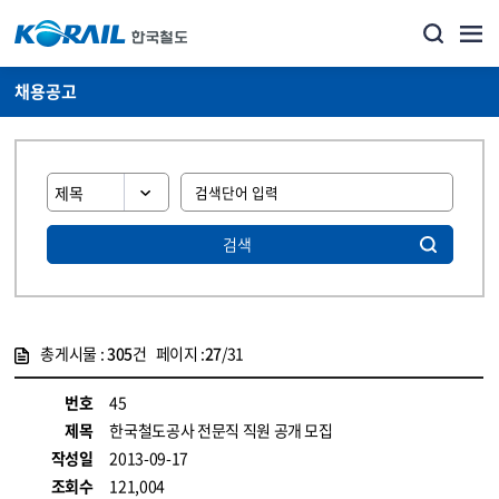
채용공고
검색
총게시물 :
305
건 페이지 :
27
/31
게시물 목록
코레일소개_경영공시_채용공고 목록 - 정보 제공
번호
45
제목
한국철도공사 전문직 직원 공개 모집
작성일
2013-09-17
조회수
121,004