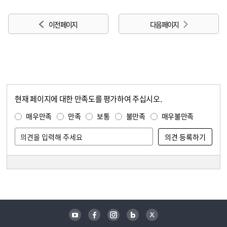
이전 페이지
다음 페이지
현재 페이지에 대한 만족도를 평가하여 주십시오.
콘텐츠 만족도 조사
만족도 조사
매우만족
만족
보통
불만족
매우불만족
담당자 정보
담당자 정보
유튜브
페이스북
인스타그램
블로그
트위터