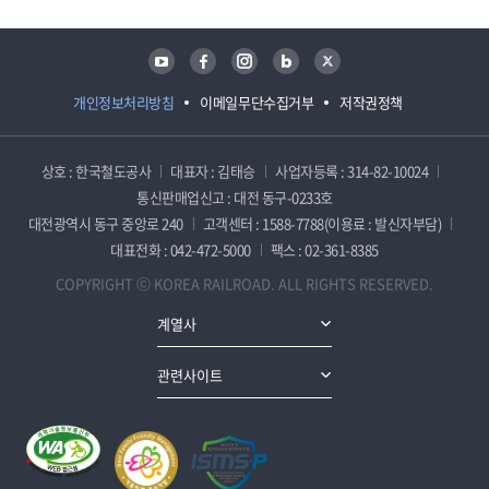
유튜브
페이스북
인스타그램
블로그
트위터
개인정보처리방침
이메일무단수집거부
저작권정책
상호 : 한국철도공사
대표자 : 김태승
사업자등록 : 314-82-10024
통신판매업신고 : 대전 동구-0233호
대전광역시 동구 중앙로 240
고객센터 : 1588-7788(이용료 : 발신자부담)
대표전화 : 042-472-5000
팩스 : 02-361-8385
COPYRIGHT ⓒ KOREA RAILROAD. ALL RIGHTS RESERVED.
계열사
관련사이트