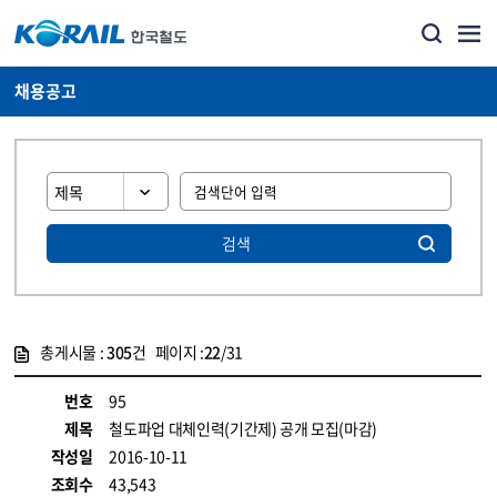
채용공고
검색
총게시물 :
305
건 페이지 :
22
/31
게시물 목록
코레일소개_경영공시_채용공고 목록 - 정보 제공
번호
95
제목
철도파업 대체인력(기간제) 공개 모집(마감)
작성일
2016-10-11
조회수
43,543