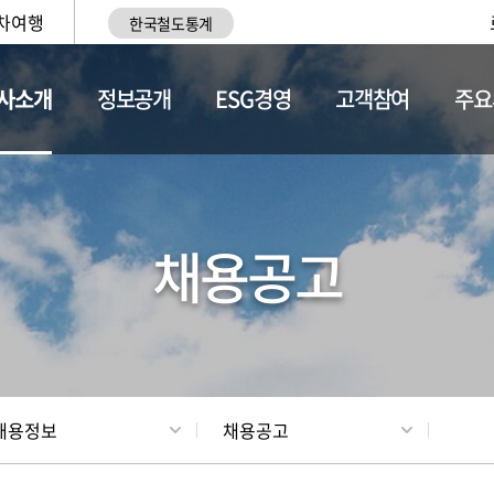
차여행
한국철도통계
사소개
정보공개
ESG경영
고객참여
주요
황
조직현황
채용정보
채용공고
채용정보
채용공고