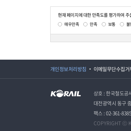
현재 페이지에 대한 만족도를 평가하여 주
매우만족
만족
보통
불
개인정보처리방침
이메일무단수집거
상호 : 한국철도공
대전광역시 동구 중
팩스 : 02-361-838
COPYRIGHT ⓒ K