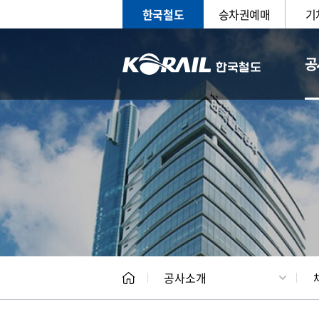
한국철도
승차권예매
기
공
CEO
일반현
공사소개