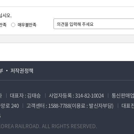
십시오.
만족
매우불만족
부
저작권정책
사
대표자 : 김태승
사업자등록 : 314-82-10024
통신판매업신
앙로 240
고객센터 : 1588-7788(이용료 : 발신자부담)
대표전화
5
OREA RAILROAD. ALL RIGHTS RESERVED.