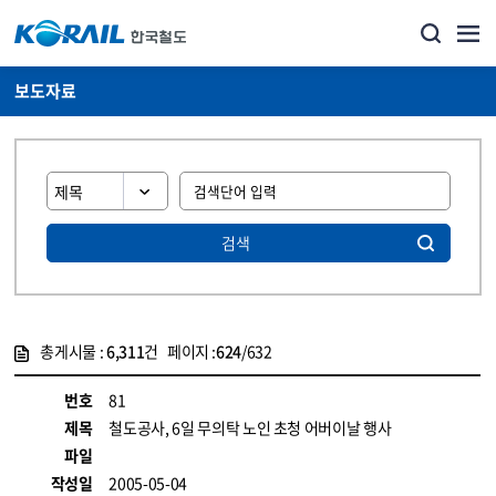
보도자료
검색
총게시물 :
6,311
건 페이지 :
624
/632
게시물 목록
뉴스·홍보_보도자료 목록 - 정보 제공
번호
81
제목
철도공사, 6일 무의탁 노인 초청 어버이날 행사
파일
작성일
2005-05-04