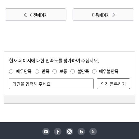
이전 페이지
다음 페이지
현재 페이지에 대한 만족도를 평가하여 주십시오.
콘텐츠 만족도 조사
만족도 조사
매우만족
만족
보통
불만족
매우불만족
담당자 정보
담당자 정보
유튜브
페이스북
인스타그램
블로그
트위터