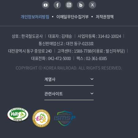
유튜브
페이스북
인스타그램
블로그
트위터
개인정보처리방침
이메일무단수집거부
저작권정책
상호 : 한국철도공사
대표자 : 김태승
사업자등록 : 314-82-10024
통신판매업신고 : 대전 동구-0233호
대전광역시 동구 중앙로 240
고객센터 : 1588-7788(이용료 : 발신자부담)
대표전화 : 042-472-5000
팩스 : 02-361-8385
COPYRIGHT ⓒ KOREA RAILROAD. ALL RIGHTS RESERVED.
계열사
관련사이트