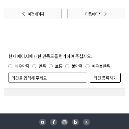
이전 페이지
다음 페이지
현재 페이지에 대한 만족도를 평가하여 주십시오.
콘텐츠 만족도 조사
만족도 조사
매우만족
만족
보통
불만족
매우불만족
담당자 정보
담당자 정보
유튜브
페이스북
인스타그램
블로그
트위터