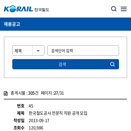
채용공고
검색
총게시물 :
305
건 페이지 :
27
/31
게시물 목록
코레일소개_경영공시_채용공고 목록 - 정보 제공
번호
45
제목
한국철도공사 전문직 직원 공개 모집
작성일
2013-09-17
조회수
120,986