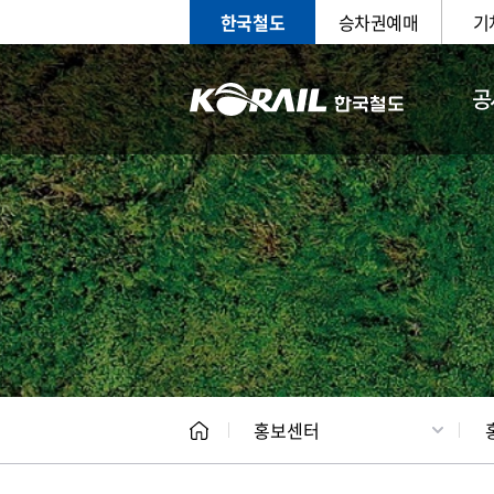
한국철도
승차권예매
기
공
홍보
문화사
홍보센터