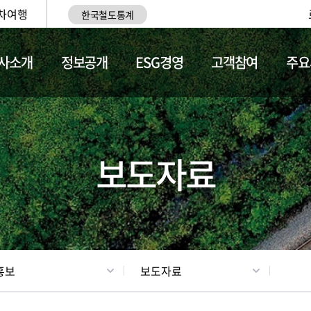
차여행
한국철도통계
사소개
정보공개
ESG경영
고객참여
주요
업
갤러리
기차소개
보도자료
홍보
보도자료