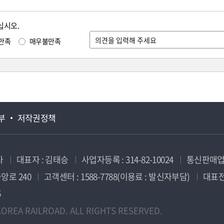
십시오.
만족
매우불만족
부
저작권정책
사
대표자 : 김태승
사업자등록 : 314-82-10024
통신판매업신
앙로 240
고객센터 : 1588-7788(이용료 : 발신자부담)
대표전화
5
OREA RAILROAD. ALL RIGHTS RESERVED.