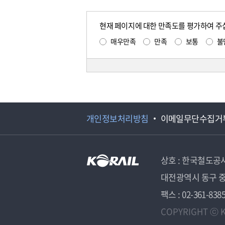
현재 페이지에 대한 만족도를 평가하여 주
매우만족
만족
보통
불
개인정보처리방침
이메일무단수집거
상호 : 한국철도공
대전광역시 동구 중
팩스 : 02-361-838
COPYRIGHT ⓒ K