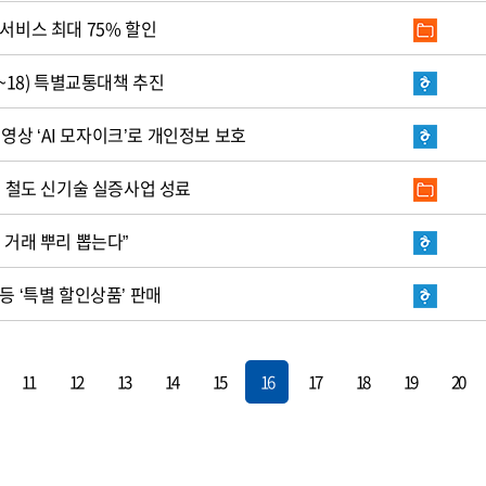
휴서비스 최대 75% 할인
3~18) 특별교통대책 추진
V 영상 ‘AI 모자이크’로 개인정보 보호
 등 철도 신기술 실증사업 성료
표 거래 뿌리 뽑는다”
등 ‘특별 할인상품’ 판매
11
12
13
14
15
16
17
18
19
20