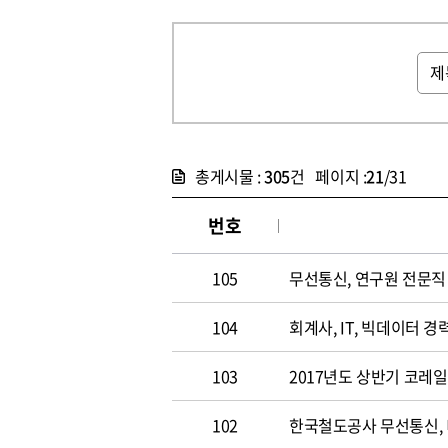
총게시물 :
305
건 페이지 :
21
/31
번호
105
무선통신, 연구원 전문직 채
104
회계사, IT, 빅데이터 경력
103
2017년도 상반기 코레
102
한국철도공사 무선통신,