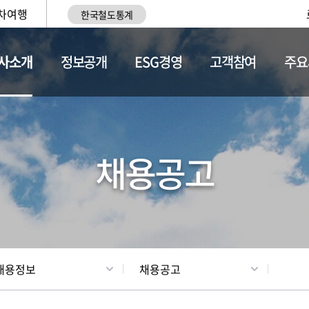
차여행
한국철도통계
사소개
정보공개
ESG경영
고객참여
주요
황
조직현황
채용정보
채용공고
채용정보
채용공고