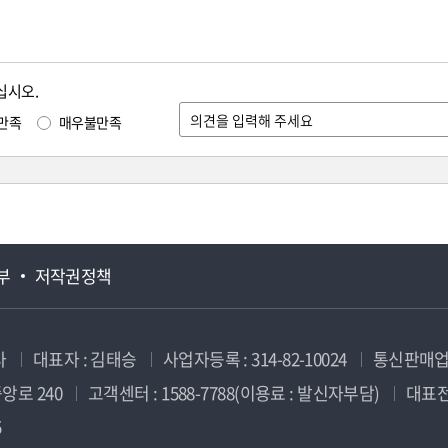
십시오.
만족
매우불만족
부
저작권정책
사
대표자 : 김태승
사업자등록 : 314-82-10024
통신판매업신
앙로 240
고객센터 : 1588-7788(이용료 : 발신자부담)
대표전화
5