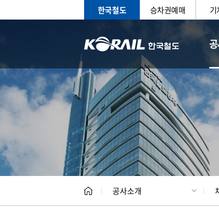
한국철도
승차권예매
기
공
CEO
일반현
공사소개