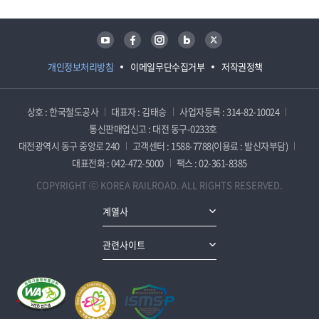
유튜브
페이스북
인스타그램
블로그
트위터
개인정보처리방침
이메일무단수집거부
저작권정책
상호 : 한국철도공사
대표자 : 김태승
사업자등록 : 314-82-10024
통신판매업신고 : 대전 동구-0233호
대전광역시 동구 중앙로 240
고객센터 : 1588-7788(이용료 : 발신자부담)
대표전화 : 042-472-5000
팩스 : 02-361-8385
COPYRIGHT ⓒ KOREA RAILROAD. ALL RIGHTS RESERVED.
계열사
관련사이트