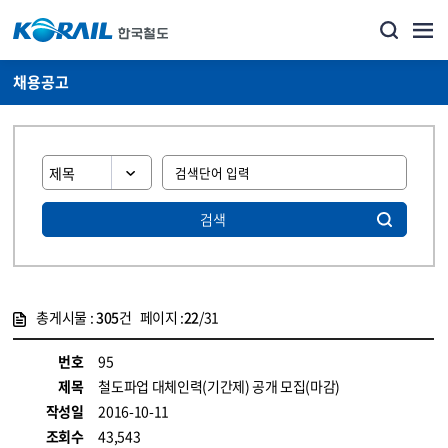
채용공고
검색
총게시물 :
305
건 페이지 :
22
/31
게시물 목록
코레일소개_경영공시_채용공고 목록 - 정보 제공
번호
95
제목
철도파업 대체인력(기간제) 공개 모집(마감)
작성일
2016-10-11
조회수
43,543