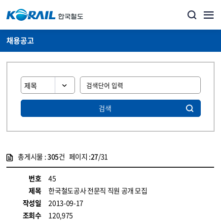
채용공고
검색
총게시물 :
305
건 페이지 :
27
/31
게시물 목록
코레일소개_경영공시_채용공고 목록 - 정보 제공
번호
45
제목
한국철도공사 전문직 직원 공개 모집
작성일
2013-09-17
조회수
120,975