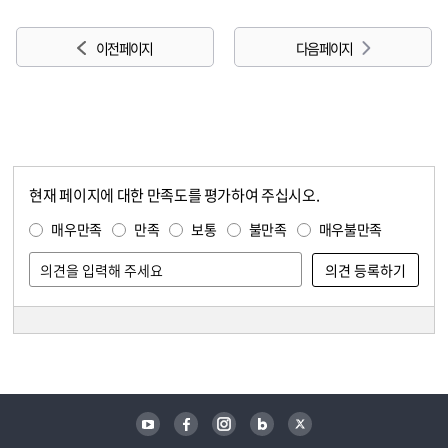
이전 페이지
다음 페이지
현재 페이지에 대한 만족도를 평가하여 주십시오.
콘텐츠 만족도 조사
만족도 조사
매우만족
만족
보통
불만족
매우불만족
담당자 정보
담당자 정보
유튜브
페이스북
인스타그램
블로그
트위터