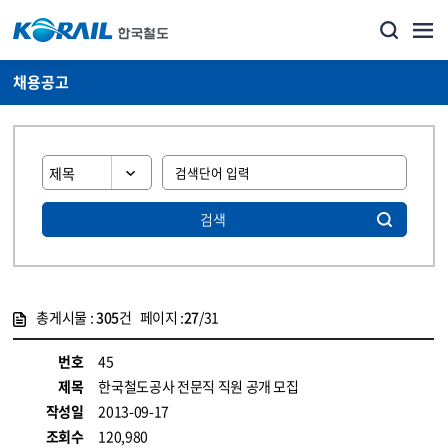
채용공고
검색
총게시물 :
305
건 페이지 :
27
/31
게시물 목록
코레일소개_경영공시_채용공고 목록 - 정보 제공
번호
45
제목
한국철도공사 전문직 직원 공개 모집
작성일
2013-09-17
조회수
120,980