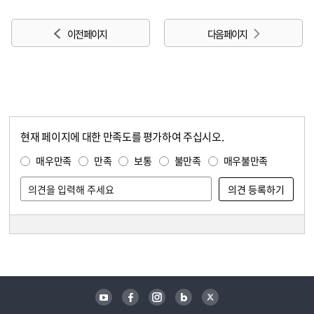
이전 페이지
다음 페이지
현재 페이지에 대한 만족도를 평가하여 주십시오.
콘텐츠 만족도 조사
만족도 조사
매우만족
만족
보통
불만족
매우불만족
담당자 정보
담당자 정보
유튜브
페이스북
인스타그램
블로그
트위터