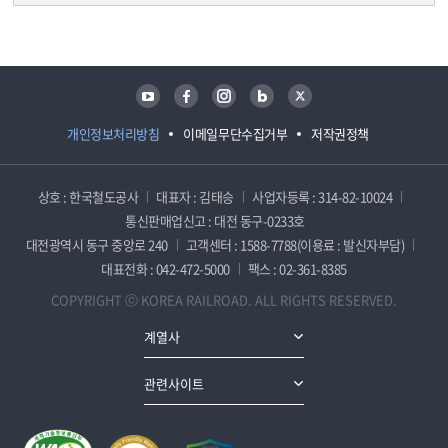
담당자 정보
담당자 정보
유튜브
페이스북
인스타그램
블로그
트위터
개인정보처리방침
이메일무단수집거부
저작권정책
상호 : 한국철도공사
대표자 : 김태승
사업자등록 : 314-82-10024
통신판매업신고 : 대전 동구-0233호
대전광역시 동구 중앙로 240
고객센터 : 1588-7788(이용료 : 발신자부담)
대표전화 : 042-472-5000
팩스 : 02-361-8385
COPYRIGHT ⓒ KOREA RAILROAD. ALL RIGHTS RESERVED.
계열사
관련사이트