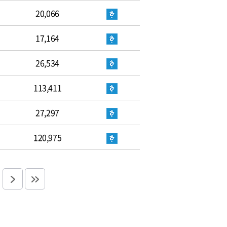
20,066
17,164
26,534
113,411
27,297
120,975