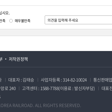
십시오.
만족
매우불만족
부
저작권정책
사
대표자 : 김태승
사업자등록 : 314-82-10024
통신판매업신
앙로 240
고객센터 : 1588-7788(이용료 : 발신자부담)
대표전화
5
OREA RAILROAD. ALL RIGHTS RESERVED.