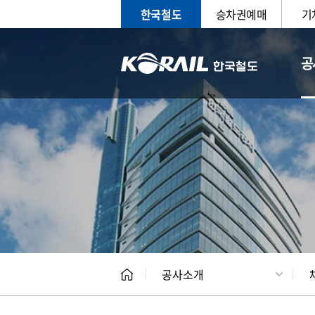
한국철도
승차권예매
기
공
CEO
일반현
공사소개