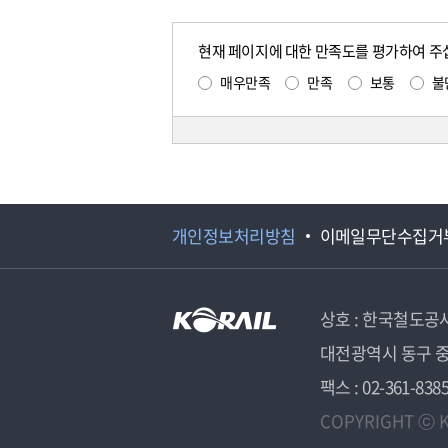
현재 페이지에 대한 만족도를 평가하여 주
매우만족
만족
보통
불
개인정보처리방침
이메일무단수집거
상호 : 한국철도공
대전광역시 동구 중
팩스 : 02-361-838
COPYRIGHT ⓒ K