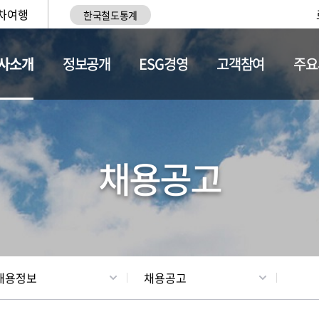
차여행
한국철도통계
사소개
정보공개
ESG경영
고객참여
주요
황
조직현황
채용정보
채용공고
채용정보
채용공고