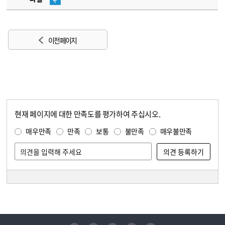
이전 페이지
현재 페이지에 대한 만족도를 평가하여 주십시오.
콘텐츠 만족도 조사
만족도 조사
매우만족
만족
보통
불만족
매우불만족
담당자 정보
담당자 정보
유튜브
페이스북
인스타그램
블로그
트위터