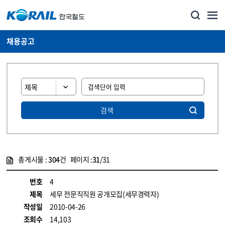
채용공고
검색
총게시물 :
304
건 페이지 :
31
/31
게시물 목록
코레일소개_경영공시_채용공고 목록 - 정보 제공
번호
4
제목
세무 전문직직원 공개모집(세무경력자)
작성일
2010-04-26
조회수
14,103