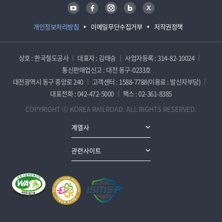
유튜브
페이스북
인스타그램
블로그
트위터
개인정보처리방침
이메일무단수집거부
저작권정책
상호 : 한국철도공사
대표자 : 김태승
사업자등록 : 314-82-10024
통신판매업신고 : 대전 동구-0233호
대전광역시 동구 중앙로 240
고객센터 : 1588-7788(이용료 : 발신자부담)
대표전화 : 042-472-5000
팩스 : 02-361-8385
COPYRIGHT ⓒ KOREA RAILROAD. ALL RIGHTS RESERVED.
계열사
관련사이트