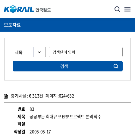
보도자료
검색
총게시물 :
6,313
건 페이지 :
624
/632
게시물 목록
뉴스·홍보_보도자료 목록 - 정보 제공
번호
83
제목
공공부문 최대규모 ERP프로젝트 본격 착수
파일
작성일
2005-05-17