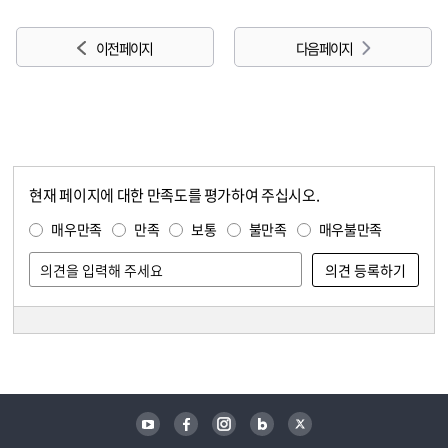
이전 페이지
다음 페이지
현재 페이지에 대한 만족도를 평가하여 주십시오.
콘텐츠 만족도 조사
만족도 조사
매우만족
만족
보통
불만족
매우불만족
담당자 정보
담당자 정보
유튜브
페이스북
인스타그램
블로그
트위터