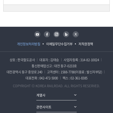
담당자 정보
담당자 정보
유튜브
페이스북
인스타그램
블로그
트위터
개인정보처리방침
이메일무단수집거부
저작권정책
상호 : 한국철도공사
대표자 : 김태승
사업자등록 : 314-82-10024
통신판매업신고 : 대전 동구-0233호
대전광역시 동구 중앙로 240
고객센터 : 1588-7788(이용료 : 발신자부담)
대표전화 : 042-472-5000
팩스 : 02-361-8385
COPYRIGHT ⓒ KOREA RAILROAD. ALL RIGHTS RESERVED.
계열사
관련사이트