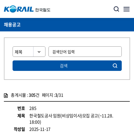
채용공고
검색
총게시물 :
305
건 페이지 :
3
/31
게시물 목록
코레일소개_경영공시_채용공고 목록 - 정보 제공
번호
285
제목
한국철도공사 임원(비상임이사)모집 공고(~11.28.
18:00)
작성일
2025-11-17