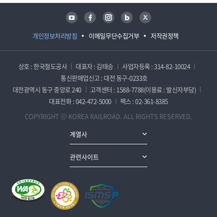
유튜브
페이스북
인스타그램
블로그
트위터
개인정보처리방침
이메일무단수집거부
저작권정책
상호 : 한국철도공사
대표자 : 김태승
사업자등록 : 314-82-10024
통신판매업신고 : 대전 동구-0233호
대전광역시 동구 중앙로 240
고객센터 : 1588-7788(이용료 : 발신자부담)
대표전화 : 042-472-5000
팩스 : 02-361-8385
COPYRIGHT ⓒ KOREA RAILROAD. ALL RIGHTS RESERVED.
계열사
관련사이트