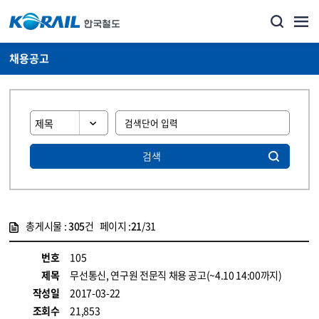
채용공고
검색
총게시물 :
305
건 페이지 :
21
/31
게시물 목록
코레일소개_경영공시_채용공고 목록 - 정보 제공
번호
105
제목
무선통신, 연구원 전문직 채용 공고(~4.10 14:00까지)
작성일
2017-03-22
조회수
21,853