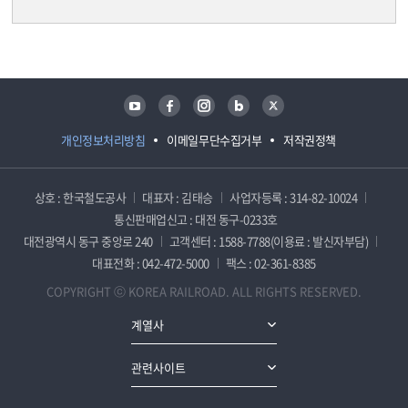
담당자 정보
담당자 정보
유튜브
페이스북
인스타그램
블로그
트위터
개인정보처리방침
이메일무단수집거부
저작권정책
상호 : 한국철도공사
대표자 : 김태승
사업자등록 : 314-82-10024
통신판매업신고 : 대전 동구-0233호
대전광역시 동구 중앙로 240
고객센터 : 1588-7788(이용료 : 발신자부담)
대표전화 : 042-472-5000
팩스 : 02-361-8385
COPYRIGHT ⓒ KOREA RAILROAD. ALL RIGHTS RESERVED.
계열사
관련사이트