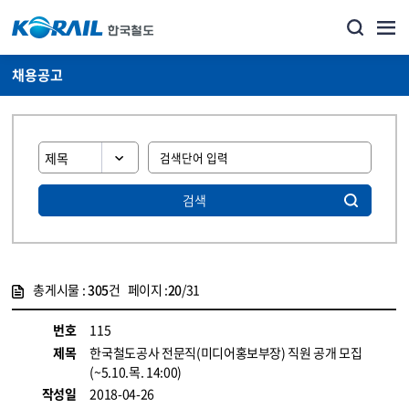
채용공고
검색
총게시물 :
305
건 페이지 :
20
/31
게시물 목록
코레일소개_경영공시_채용공고 목록 - 정보 제공
번호
115
제목
한국철도공사 전문직(미디어홍보부장) 직원 공개 모집
(~5.10.목. 14:00)
작성일
2018-04-26