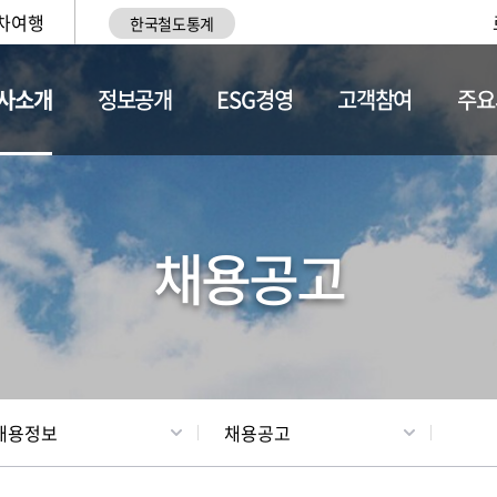
차여행
한국철도통계
사소개
정보공개
ESG경영
고객참여
주요
황
조직현황
채용정보
채용공고
채용정보
채용공고