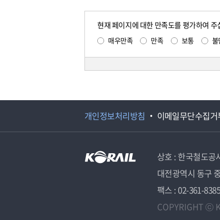
현재 페이지에 대한 만족도를 평가하여 주
매우만족
만족
보통
불
개인정보처리방침
이메일무단수집거
상호 : 한국철도공
대전광역시 동구 중
팩스 : 02-361-838
COPYRIGHT ⓒ K