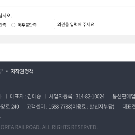
십시오.
만족
매우불만족
부
저작권정책
사
대표자 : 김태승
사업자등록 : 314-82-10024
통신판매업신
앙로 240
고객센터 : 1588-7788(이용료 : 발신자부담)
대표전화
5
OREA RAILROAD. ALL RIGHTS RESERVED.