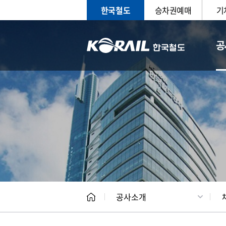
한국철도
승차권예매
기
공
CEO
일반현
공사소개