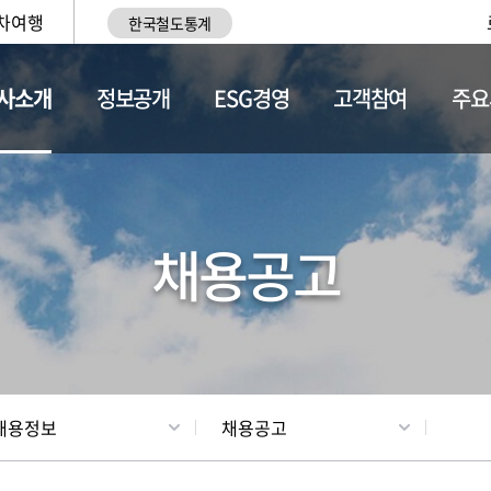
차여행
한국철도통계
사소개
정보공개
ESG경영
고객참여
주요
황
조직현황
채용정보
채용공고
채용정보
채용공고