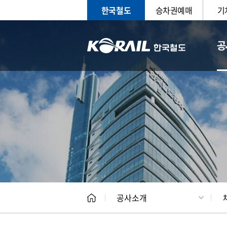
한국철도
승차권예매
기
공
CEO
일반현
공사소개