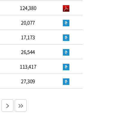
124,380
20,077
17,173
26,544
113,417
27,309