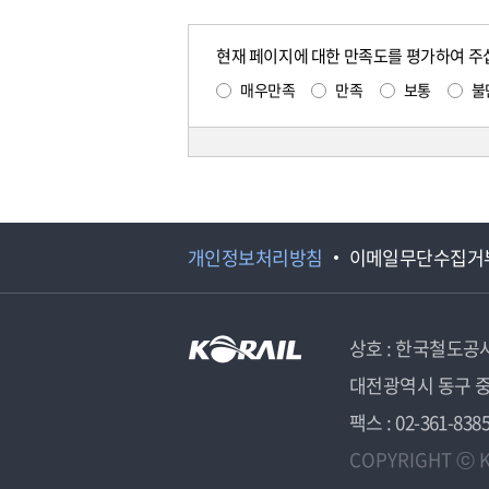
현재 페이지에 대한 만족도를 평가하여 주
매우만족
만족
보통
불
개인정보처리방침
이메일무단수집거
상호 : 한국철도공
대전광역시 동구 중
팩스 : 02-361-838
COPYRIGHT ⓒ K