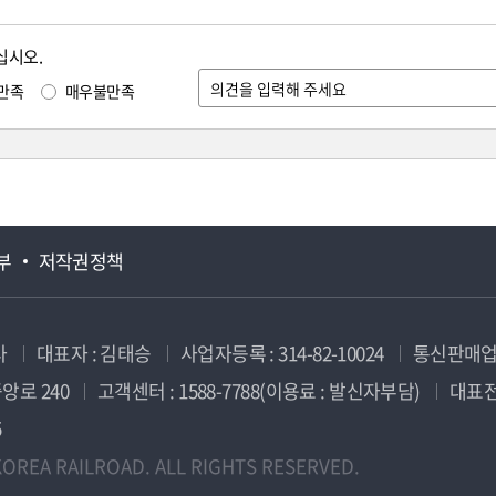
십시오.
만족
매우불만족
부
저작권정책
사
대표자 : 김태승
사업자등록 : 314-82-10024
통신판매업신
앙로 240
고객센터 : 1588-7788(이용료 : 발신자부담)
대표전화
5
OREA RAILROAD. ALL RIGHTS RESERVED.