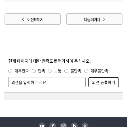
이전 페이지
다음 페이지
현재 페이지에 대한 만족도를 평가하여 주십시오.
콘텐츠 만족도 조사
만족도 조사
매우만족
만족
보통
불만족
매우불만족
담당자 정보
담당자 정보
유튜브
페이스북
인스타그램
블로그
트위터