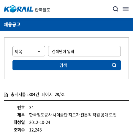
채용공고
검색
총게시물 :
304
건 페이지 :
28
/31
게시물 목록
코레일소개_경영공시_채용공고 목록 - 정보 제공
번호
34
제목
한국철도공사 사이클단 지도자 전문직 직원 공개 모집
작성일
2012-10-24
조회수
12,243