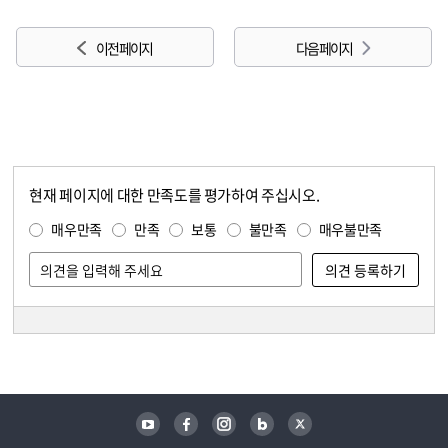
이전 페이지
다음 페이지
현재 페이지에 대한 만족도를 평가하여 주십시오.
콘텐츠 만족도 조사
만족도 조사
매우만족
만족
보통
불만족
매우불만족
담당자 정보
담당자 정보
유튜브
페이스북
인스타그램
블로그
트위터