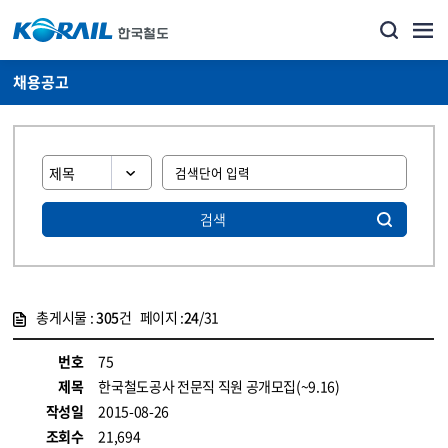
채용공고
검색
총게시물 :
305
건 페이지 :
24
/31
게시물 목록
코레일소개_경영공시_채용공고 목록 - 정보 제공
번호
75
제목
한국철도공사 전문직 직원 공개모집(~9.16)
작성일
2015-08-26
조회수
21,694