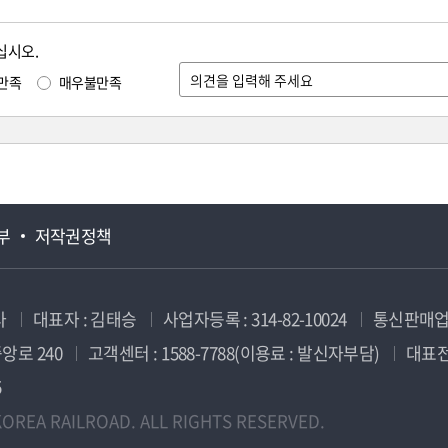
십시오.
만족
매우불만족
부
저작권정책
사
대표자 : 김태승
사업자등록 : 314-82-10024
통신판매업신
앙로 240
고객센터 : 1588-7788(이용료 : 발신자부담)
대표전화
5
OREA RAILROAD. ALL RIGHTS RESERVED.