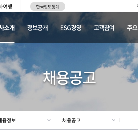
차여행
한국철도통계
사소개
정보공개
ESG경영
고객참여
주요
황
조직현황
채용정보
채용공고
채용정보
채용공고