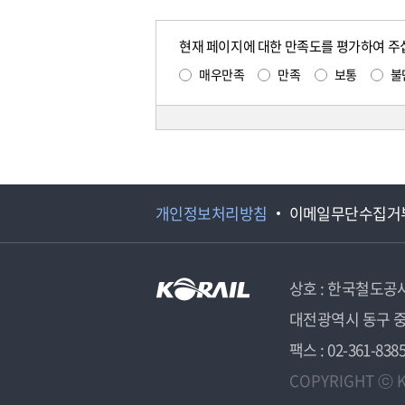
현재 페이지에 대한 만족도를 평가하여 주
매우만족
만족
보통
불
개인정보처리방침
이메일무단수집거
상호 : 한국철도공
대전광역시 동구 중
팩스 : 02-361-838
COPYRIGHT ⓒ K