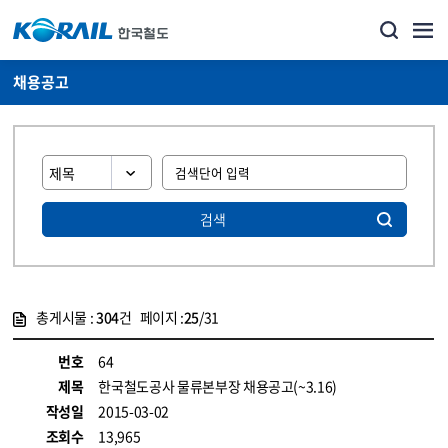
채용공고
검색
총게시물 :
304
건 페이지 :
25
/31
게시물 목록
코레일소개_경영공시_채용공고 목록 - 정보 제공
번호
64
제목
한국철도공사 물류본부장 채용공고(~3.16)
작성일
2015-03-02
조회수
13,965