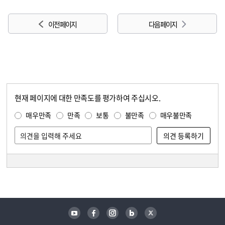
이전 페이지
다음 페이지
현재 페이지에 대한 만족도를 평가하여 주십시오.
콘텐츠 만족도 조사
만족도 조사
매우만족
만족
보통
불만족
매우불만족
담당자 정보
담당자 정보
유튜브
페이스북
인스타그램
블로그
트위터