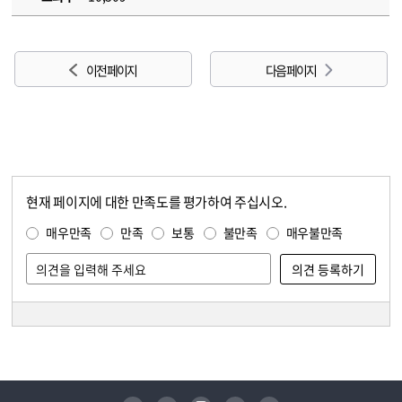
이전 페이지
다음 페이지
현재 페이지에 대한 만족도를 평가하여 주십시오.
콘텐츠 만족도 조사
만족도 조사
매우만족
만족
보통
불만족
매우불만족
담당자 정보
담당자 정보
유튜브
페이스북
인스타그램
블로그
트위터