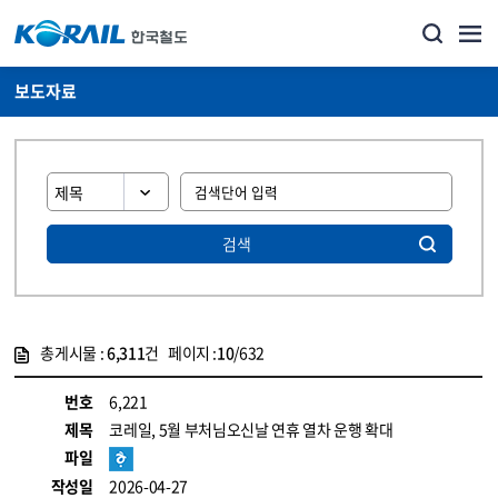
보도자료
검색
총게시물 :
6,311
건 페이지 :
10
/632
게시물 목록
뉴스·홍보_보도자료 목록 - 정보 제공
번호
6,221
제목
코레일, 5월 부처님오신날 연휴 열차 운행 확대
파일
작성일
2026-04-27