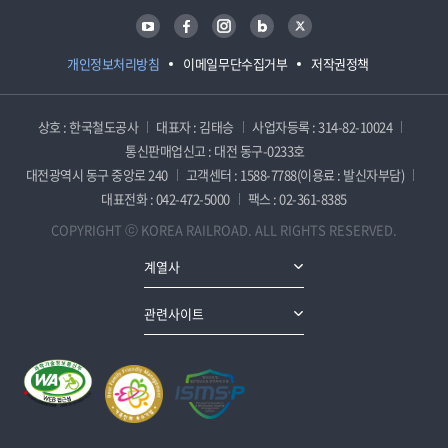
유튜브
페이스북
인스타그램
블로그
트위터
개인정보처리방침
이메일무단수집거부
저작권정책
상호 : 한국철도공사
대표자 : 김태승
사업자등록 : 314-82-10024
통신판매업신고 : 대전 동구-0233호
대전광역시 동구 중앙로 240
고객센터 : 1588-7788(이용료 : 발신자부담)
대표전화 : 042-472-5000
팩스 : 02-361-8385
COPYRIGHT ⓒ KOREA RAILROAD. ALL RIGHTS RESERVED.
계열사
관련사이트