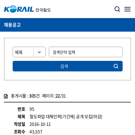
채용공고
검색
총게시물 :
305
건 페이지 :
22
/31
게시물 목록
코레일소개_경영공시_채용공고 목록 - 정보 제공
번호
95
제목
철도파업 대체인력(기간제) 공개 모집(마감)
작성일
2016-10-11
조회수
43,557