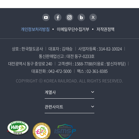
유튜브
페이스북
인스타그램
블로그
트위터
개인정보처리방침
이메일무단수집거부
저작권정책
상호 : 한국철도공사
대표자 : 김태승
사업자등록 : 314-82-10024
통신판매업신고 : 대전 동구-0233호
대전광역시 동구 중앙로 240
고객센터 : 1588-7788(이용료 : 발신자부담)
대표전화 : 042-472-5000
팩스 : 02-361-8385
COPYRIGHT ⓒ KOREA RAILROAD. ALL RIGHTS RESERVED.
계열사
관련사이트