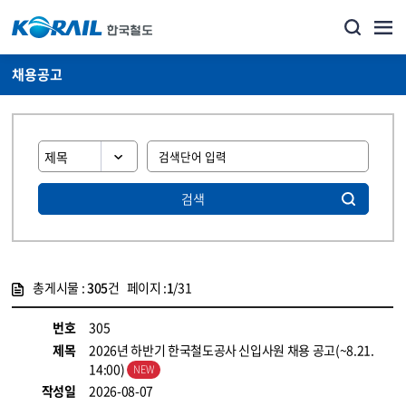
채용공고
검색
총게시물 :
305
건 페이지 :
1
/31
게시물 목록
코레일소개_경영공시_채용공고 목록 - 정보 제공
번호
305
제목
2026년 하반기 한국철도공사 신입사원 채용 공고(~8.21.
14:00)
작성일
2026-08-07