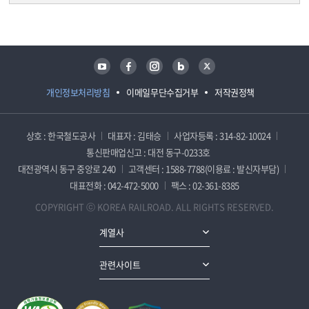
담당자 정보
담당자 정보
유튜브
페이스북
인스타그램
블로그
트위터
개인정보처리방침
이메일무단수집거부
저작권정책
상호 : 한국철도공사
대표자 : 김태승
사업자등록 : 314-82-10024
통신판매업신고 : 대전 동구-0233호
대전광역시 동구 중앙로 240
고객센터 : 1588-7788(이용료 : 발신자부담)
대표전화 : 042-472-5000
팩스 : 02-361-8385
COPYRIGHT ⓒ KOREA RAILROAD. ALL RIGHTS RESERVED.
계열사
관련사이트