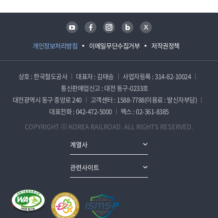
유튜브
페이스북
인스타그램
블로그
트위터
개인정보처리방침
이메일무단수집거부
저작권정책
상호 : 한국철도공사
대표자 : 김태승
사업자등록 : 314-82-10024
통신판매업신고 : 대전 동구-0233호
대전광역시 동구 중앙로 240
고객센터 : 1588-7788(이용료 : 발신자부담)
대표전화 : 042-472-5000
팩스 : 02-361-8385
COPYRIGHT ⓒ KOREA RAILROAD. ALL RIGHTS RESERVED.
계열사
관련사이트