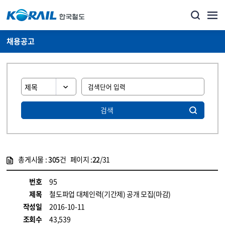
채용공고
검색
총게시물 :
305
건 페이지 :
22
/31
게시물 목록
코레일소개_경영공시_채용공고 목록 - 정보 제공
번호
95
제목
철도파업 대체인력(기간제) 공개 모집(마감)
작성일
2016-10-11
조회수
43,539