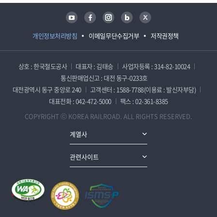
유튜브
페이스북
인스타그램
블로그
트위터
개인정보처리방침
이메일무단수집거부
저작권정책
상호 : 한국철도공사
대표자 : 김태승
사업자등록 : 314-82-10024
통신판매업신고 : 대전 동구-0233호
대전광역시 동구 중앙로 240
고객센터 : 1588-7788(이용료 : 발신자부담)
대표전화 : 042-472-5000
팩스 : 02-361-8385
COPYRIGHT ⓒ KOREA RAILROAD. ALL RIGHTS RESERVED.
계열사
관련사이트