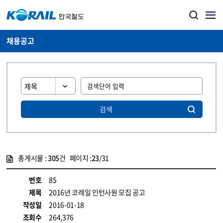
채용공고
검색
총게시물 :
305
건 페이지 :
23
/31
게시물 목록
코레일소개_경영공시_채용공고 목록 - 정보 제공
번호
85
제목
2016년 코레일 인턴사원 모집 공고
작성일
2016-01-18
조회수
264,376